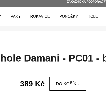
ZÁKAZNICKÁ PODPORA:
77
Y
VAKY
RUKAVICE
PONOŽKY
HOLE
 POTŘEBUJETE NAJÍT?
HLEDAT
hole Damani - PC01 - 
DOPORUČUJEME
389 Kč
DO KOŠÍKU