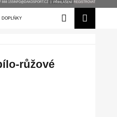
7 888 155
INFO@DAKOSPORT.CZ
REGISTROVAT
PŘIHLÁŠENÍ
Hledat
Nákup
DOPLŇKY
košík
bílo-růžové