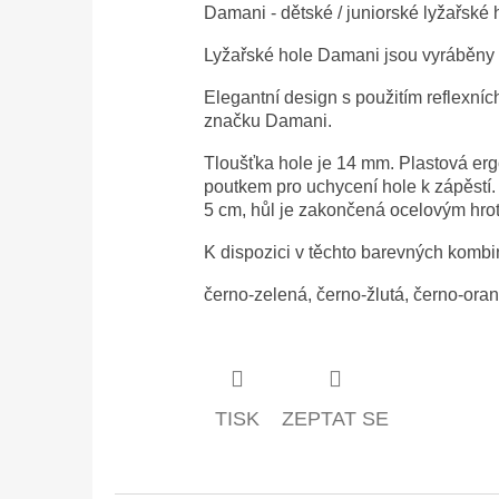
Damani - dětské / juniorské lyžařské
Lyžařské hole Damani jsou vyráběny v
Elegantní design s použitím reflexníc
značku Damani.
Tloušťka hole je 14 mm. Plastová er
poutkem pro uchycení hole k zápěstí.
5 cm, hůl je zakončená ocelovým hro
K dispozici v těchto barevných kombi
černo-zelená, černo-žlutá, černo-oran
TISK
ZEPTAT SE