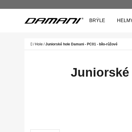
K
Přejít
O
na
Zpět
Zpět
BRÝLE
HELM
Š
do
do
obsah
Í
obchodu
obchodu
CO
K
Domů
/
Hole
/
Juniorské hole Damani - PC01 - bílo-růžové
Juniorské 