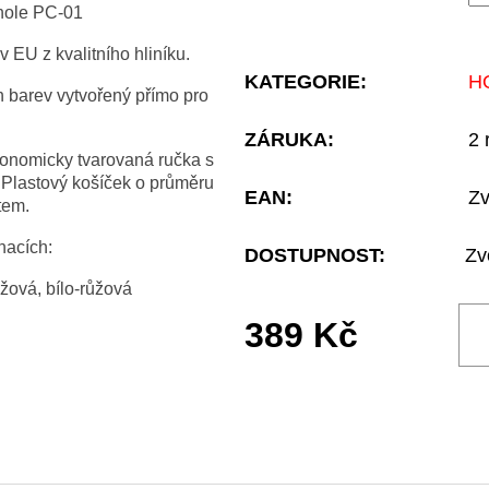
 hole PC-01
 EU z kvalitního hliníku.
KATEGORIE
:
H
h barev vytvořený přímo pro
ZÁRUKA
:
2 
gonomicky tvarovaná ručka s
 Plastový košíček o průměru
EAN
:
Zv
tem.
nacích:
DOSTUPNOST:
Zv
žová, bílo-růžová
389 Kč