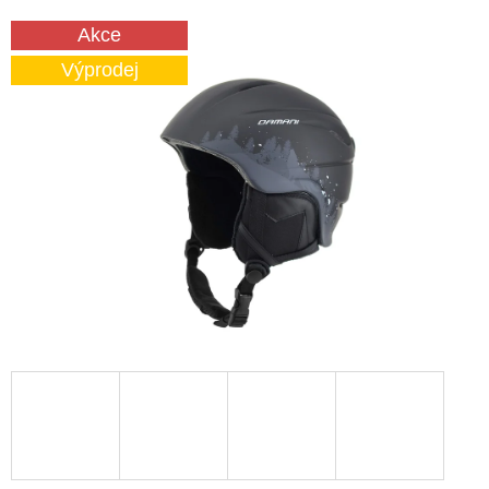
E
Akce
T
Výprodej
E
N
A
J
Í
T
?
HLEDAT