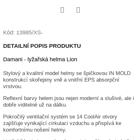
D
O
Twitter
Facebook
P
Kód:
13985/XS-
O
R
DETAILNÍ POPIS PRODUKTU
U
Damani - lyžařská helma Lion
Č
U
Stylový a kvalitní model helmy se špičkovou IN MOLD
J
konstrukcí skořepiny vně a vnitřní EPS absorpční
vrstvou.
E
M
Reflexní barvy helem jsou nejen moderní a slušivé, ale i
E
dobře viditelné už na dálku.
Pokročilý ventilační systém se 14 CoolAir otvory
zajišťuje vynikající cirkulaci vzduchu a přispívá ke
komfortnímu nošení helmy.