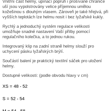
Vnitřní část helmy, upínací popruh i prošívané chrániče
uší jsou vypolstrovány velice příjemnou umělou
kožešinou s dlouhým vlasem. Zároveň je také hřejivá, při
vyšších teplotách lze helmu nosit i bez lyžařské kukly.
Rychlý a jednoduchý systém regulace velikosti
umožňuje snadné nastavení Vaší přilby pomocí
regulačního kolečka, a to jednou rukou.
Integrovaný klip na zadní straně helmy slouží pro
uchycení pásku lyžařských brýlí.
Součástí balení je praktický textilní sáček pro uložení
helmy.
Dostupné velikosti: (podle obvodu hlavy v cm)
XS = 48 - 52
S = 52 - 54
M = 54 - 58