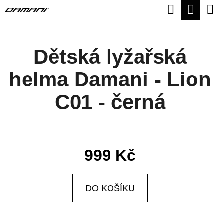
K
Hledat
Nák
Přejít
O
na
Zpět
Zpět
koší
Š
obsah
Dětská lyžařská
Í
C
K
helma Damani - Lion
O
P
C01 - černá
O
T
Ř
999 Kč
E
B
DO KOŠÍKU
U
J